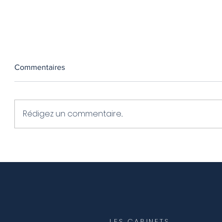
Commentaires
Rédigez un commentaire...
5 aliments naturels pour
Analyse 
"couper la faim" sans
le poids 
frustration
pas ?
LES CABINETS