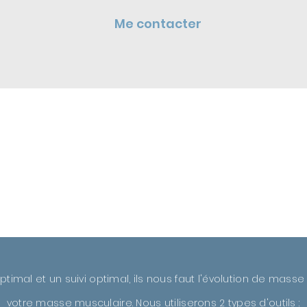
Me contacter
optimal et un suivi optimal, ils nous faut l'évolution de mass
votre masse musculaire. Nous utiliserons 2 types d'outils :