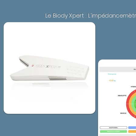
Le Biody Xpert : L'impédancemèt