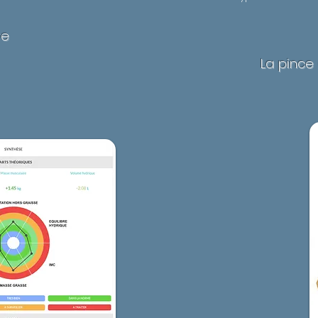
re
La pince