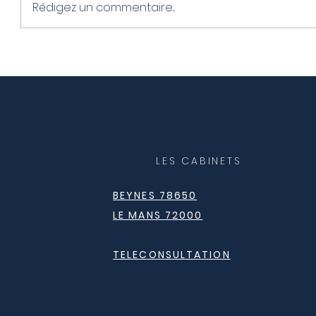
Rédigez un commentaire...
5 aliments naturels pour
Analyse 
"couper la faim" sans
le poids 
frustration
pas ?
LES CABINETS
BEYNES 78650
LE MANS 72000
TELECONSULTATION