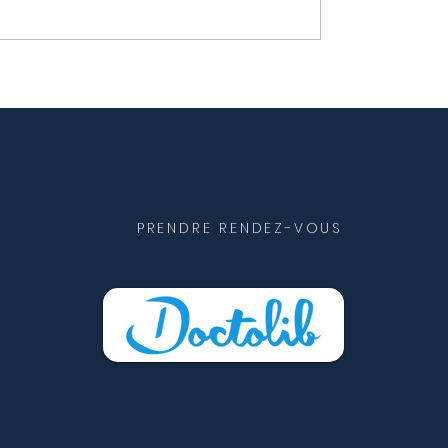
corporelle: pourquoi
Que manger après la
sur la balance ne suffit
grossesse ?
PRENDRE RENDEZ-VOUS